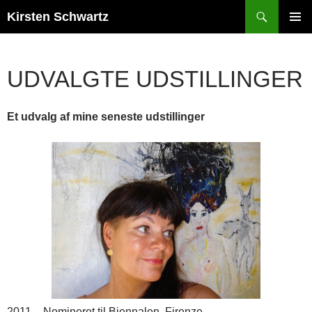
Hop
Søg
Kirsten Schwartz
til
PRIMÆ
indhold
MENU
UDVALGTE UDSTILLINGER
Et udvalg af mine seneste udstillinger
2011 – Nomineret til Biennalen, Firenze